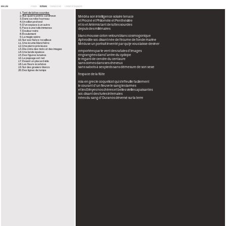
Eve Line
Projets
Écritures
Donner à voir
Contact et biographie
Tant de luttes sourdes
Aux quatre points cardinaux
Médéa son intelligence solaire tenace
Dans sa robe fourreau
et Procné et Philomèle et Penthésilée
Un sillon profond
et Io et Artémis tant de luttes sourdes
D’un espace à un autre
Face à une toile immense
depuis des millénaires
Douleur noire
Écoulement
blanc mousse coton velours blanc cosmogonique
La magie opère
Aphrodite soi-disant née de l’écume de l’onde marine
Sur ses flancs rocailleux
Une écume blanchâtre
Méduse un portrait inventé par qui je vous laisse deviner
Une pierre précieuse
À la crète des mots et des images
emportées par le vent des rafales d’images
Une lande épaisse
engrangées dans l’antre du cyclope
Des figures lunaires
Le paysage est net
le regard de cendre du centaure
Devant un placard vide
sans cornes dans ses cheveux
Les fleurs écarlates
sans sabots à ses pieds sans démesure de son sexe
Sur des graviers blancs
Des lignes de temps
l’espace de la flûte
roia en grec le coquelicot qui s’effeuille facilement
le courant d’un fleuve le sang les larmes
et les Erinyes nos chères et belles vieilles apaisantes
soi-disant des furies infernales
nées du sang d’Ouranos déversé sur la terre