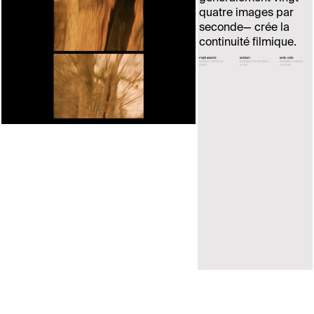
quatre images par
seconde— crée la
continuité filmique.
Projet associé:
Médium:
Mots-clefs:
Éclosion
Cercles de
photogramme de bobine
sensation
matériau
culture
de film
mémoire