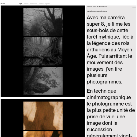
Eve Line
Projets
Écritures
Donner à voir
Contact et biographie
Dans la forêt de Brocéliande
Retour
Copyright Eve Line, tous droits réservés
Avec ma caméra
super 8, je filme les
sous-bois de cette
forêt mythique, liée à
la légende des rois
arthuriens au Moyen
Âge. Puis arrêtant le
mouvement des
images, j’en tire
plusieurs
photogrammes.
En technique
cinématographique
le photogramme est
la plus petite unité de
prise de vue, une
image dont la
succession —
généralement vingt-