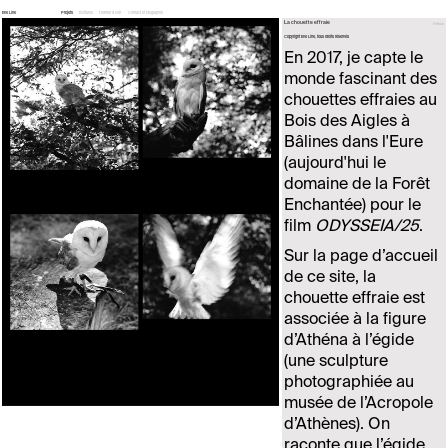
Eve Line
Projets
Écritures
Donner à voir
Contact et biographie
La chouette effraie
Retour
Copyright Eve Line, tous droits réservés
En 2017, je capte le
monde fascinant des
chouettes effraies au
Bois des Aigles à
Bâlines dans l'Eure
(aujourd'hui le
domaine de la Forêt
Enchantée) pour le
film
ODYSSEIA/25
.
Sur la page d’accueil
de ce site, la
chouette effraie est
associée à la figure
d’Athéna à l’égide
(une sculpture
photographiée au
musée de l’Acropole
d’Athènes). On
raconte que l’égide,