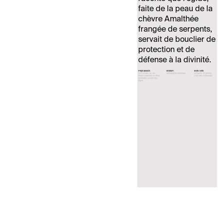
faite de la peau de la
chèvre Amalthée
frangée de serpents,
servait de bouclier de
protection et de
défense à la divinité.
Projet associé:
Médium:
Mots-clefs:
ODYSSEIA/25
Les
photographie argentique
sensation
empreinte
ondes d'Arachné
De fines
mémoire
mythologie
guérillères
Au bois des
aigles